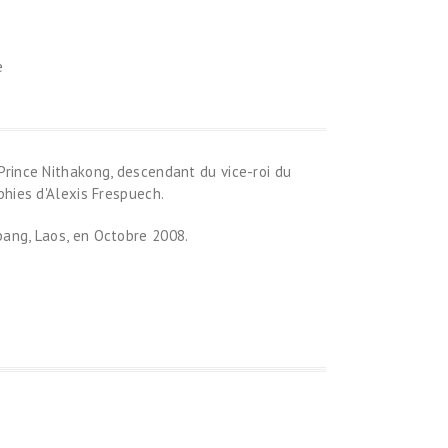
e
Prince Nithakong, descendant du vice-roi du
phies d'Alexis Frespuech.
bang, Laos, en Octobre 2008.