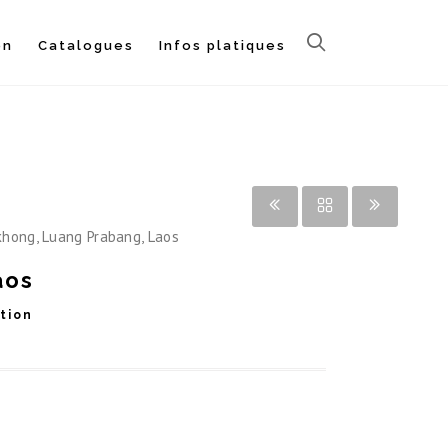
on
Catalogues
Infos platiques
khong, Luang Prabang, Laos
aos
ation