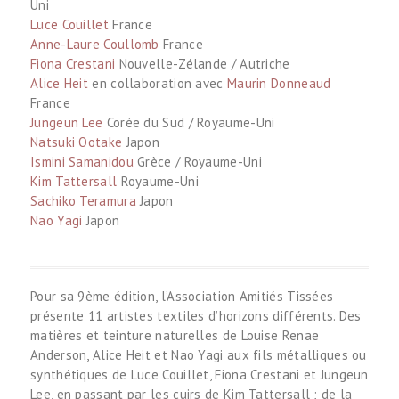
Fiona Crestani
Nouvelle-Zélande / Autriche
Alice Heit
en collaboration avec
Maurin Donneaud
France
Jungeun Lee
Corée du Sud / Royaume-Uni
Natsuki Ootake
Japon
Ismini Samanidou
Grèce / Royaume-Uni
Kim Tattersall
Royaume-Uni
Sachiko Teramura
Japon
Nao Yagi
Japon
Pour sa 9ème édition, l’Association Amitiés Tissées
présente 11 artistes textiles d’horizons différents. Des
matières et teinture naturelles de Louise Renae
Anderson, Alice Heit et Nao Yagi aux fils métalliques ou
synthétiques de Luce Couillet, Fiona Crestani et Jungeun
Lee, en passant par les cuirs de Kim Tattersall ; de la
technique du tissage à la main d’Anne-Laure Coullomb
au métier Jacquard d’Ismini Samanidou ou encore, dans
des créations d’esprit très contemporain, des teintures