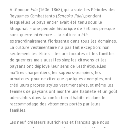
A l'époque
Edo
(1606-1868), qui a suivi les Périodes des
Royaumes Combattants (
Sengoku Jidai
), pendant
lesquelles le pays entier avait été tenu sous le
Shogunat – une période historique de 250 ans presque
sans guerre intérieure –, la culture a été
extraordinairement florissante dans tous les domaines.
La culture vestimentaire n'a pas fait exception: non
seulement les élites – les aristocrates et les familles
de guerriers mais aussi les simples citoyens et les
paysans ont déployé leur sens de l'esthétique.Les
maîtres charpentiers, les sapeurs-pompiers, les
armateurs, pour ne citer que quelques exemples, ont
créé leurs propres styles vestimentaires, et même les
femmes de paysans ont montré une habileté et un goût
admirables dans la confection d'habits et dans le
raccommodage des vêtements portés par leurs
familles.
Les neuf créateurs autrichiens et français que nous