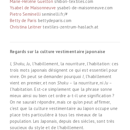
Marie-Hélène Guelton
shibori-textiles.com
Ysabel de Maisonneuve
ysabel-de-maisonneuve.com
Pietro Seminelli
seminelli.fr/#
Betty de Paris
bettydeparis.com
Christina Leitner
textiles-zentrum-haslach.at
Regards sur la culture vestimentaire japonaise
I, Shoku, Ju,
l'habillement, la nourriture, l'habitation: ces
trois mots japonais désignent ce qui est essentiel pour
vivre. On peut se demander pourquoi
I
, l'habillement
vient en premier, et non
Shoku
– la nourriture, ni
Ju
–
l'habitation. Est-ce simplement que la phrase sonne
mieux ainsi ou bien cet ordre a-t-il une signification ?
On ne saurait répondre, mais ce qu'on peut affirmer,
c'est que la culture vestimentaire au Japon occupe une
place très particulière à tous les niveaux de la
population. Les Japonais, depuis des siècles, sont très
soucieux du style et de l'habillement.