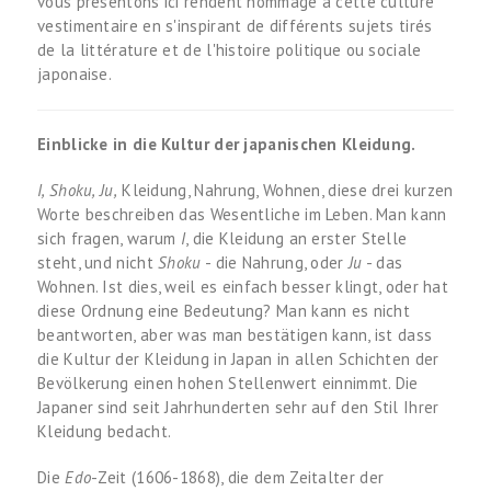
vous présentons ici rendent hommage à cette culture
vestimentaire en s'inspirant de différents sujets tirés
de la littérature et de l'histoire politique ou sociale
japonaise.
Einblicke in die Kultur der japanischen Kleidung.
I, Shoku, Ju,
Kleidung, Nahrung, Wohnen, diese drei kurzen
Worte beschreiben das Wesentliche im Leben. Man kann
sich fragen, warum
I
, die Kleidung an erster Stelle
steht, und nicht
Shoku
- die Nahrung, oder
Ju
- das
Wohnen. Ist dies, weil es einfach besser klingt, oder hat
diese Ordnung eine Bedeutung? Man kann es nicht
beantworten, aber was man bestätigen kann, ist dass
die Kultur der Kleidung in Japan in allen Schichten der
Bevölkerung einen hohen Stellenwert einnimmt. Die
Japaner sind seit Jahrhunderten sehr auf den Stil Ihrer
Kleidung bedacht.
Die
Edo
-Zeit (1606-1868), die dem Zeitalter der